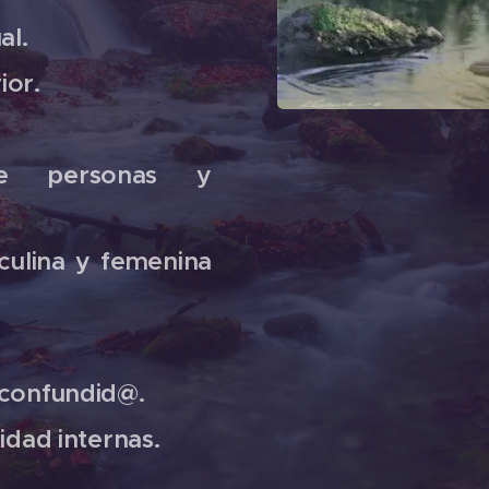
al.
ior.
te personas y
culina y femenina
 confundid@.
idad internas.