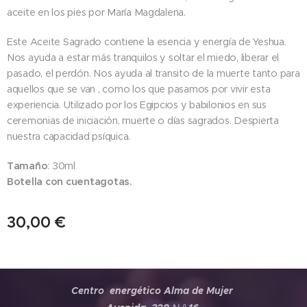
aceite en los pies por María Magdalena.
Este Aceite Sagrado contiene la esencia y energía de Yeshua.
Nos ayuda a estar más tranquilos y soltar el miedo, liberar el
pasado, el perdón. Nos ayuda al transito de la muerte tanto para
aquellos que se van , como los que pasamos por vivir esta
experiencia. Utilizado por los Egipcios y babilonios en sus
ceremonias de iniciación, muerte o días sagrados. Despierta
nuestra capacidad psíquica.
Tamaño
: 30ml
Botella con cuentagotas.
30,00
€
Centro energético Alma de Mujer