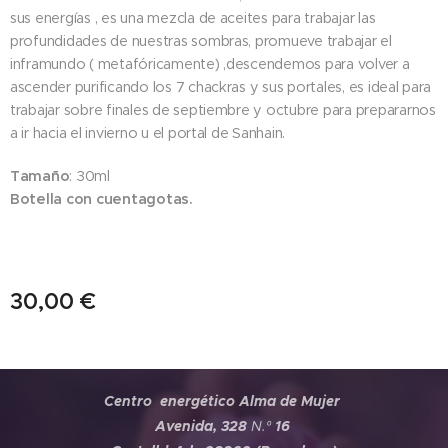
sus energías , es una mezcla de aceites para trabajar las
profundidades de nuestras sombras, promueve trabajar el
inframundo ( metafóricamente) ,descendemos para volver a
ascender purificando los 7 chackras y sus portales, es ideal para
trabajar sobre finales de septiembre y octubre para prepararnos
a ir hacia el invierno u el portal de Sanhain.
Tamaño
: 30ml
Botella con cuentagotas.
30,00
€
Centro energético Alma de Mujer
Avenida, 328
N.º
16